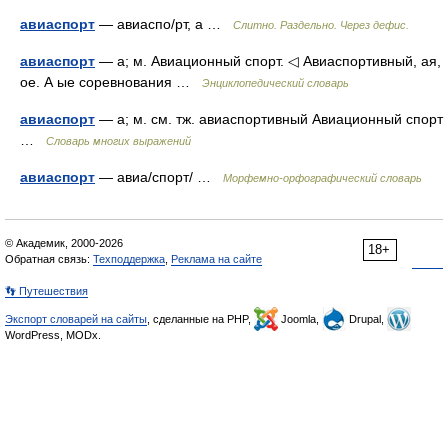
авиаспорт
— авиаспо/рт, а …
Слитно. Раздельно. Через дефис.
авиаспорт
— а; м. Авиационный спорт. ◁ Авиаспортивный, ая,
ое. А ые соревнования …
Энциклопедический словарь
авиаспорт
— а; м. см. тж. авиаспортивный Авиационный спорт
…
Словарь многих выражений
авиаспорт
— авиа/спорт/ …
Морфемно-орфографический словарь
© Академик, 2000-2026
18+
Обратная связь:
Техподдержка
,
Реклама на сайте
👣 Путешествия
Экспорт словарей на сайты
, сделанные на PHP,
Joomla,
Drupal,
WordPress, MODx.